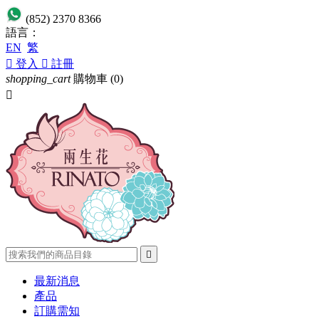
(852) 2370 8366
語言：
EN
繁

登入

註冊
shopping_cart
購物車
(0)


最新消息
產品
訂購需知