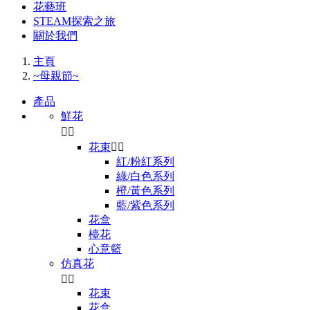
花藝班
STEAM探索之旅
關於我們
主頁
~母親節~
產品
鮮花


花束


紅/粉紅系列
綠/白色系列
橙/黃色系列
藍/紫色系列
花盒
檯花
心意籃
仿真花


花束
花盒