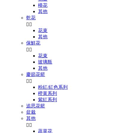
檯花
其他
乾花


花束
其他
保鮮花


花束
玻璃瓶
其他
慶節花籃


粉紅/紅色系列
橙黃系列
紫紅系列
追思花籃
盆栽
其他


蔬菜花