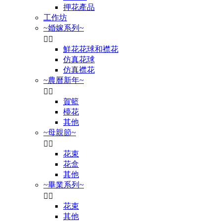
押花產品
工作坊
~婚嫁系列~


鮮花花球和襟花
仿真花球
仿真襟花
~農曆新年~


賀籃
檯花
其他
~母親節~


花束
花盒
其他
~畢業系列~


花束
其他