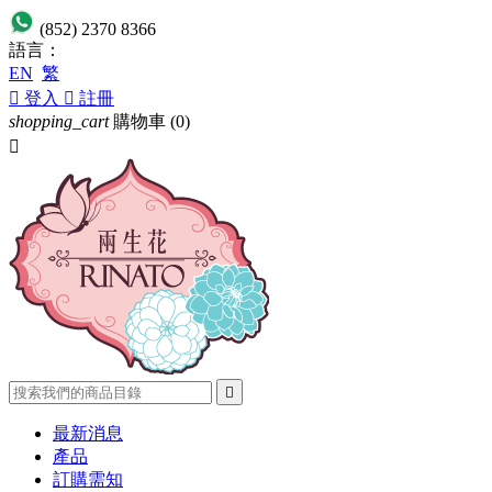
(852) 2370 8366
語言：
EN
繁

登入

註冊
shopping_cart
購物車
(0)


最新消息
產品
訂購需知