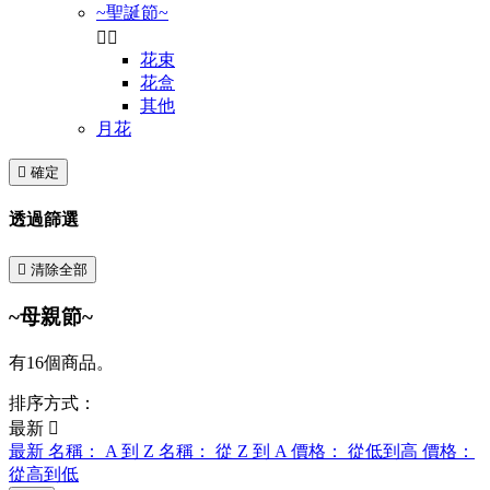
~聖誕節~


花束
花盒
其他
月花

確定
透過篩選

清除全部
~母親節~
有16個商品。
排序方式：
最新

最新
名稱： A 到 Z
名稱： 從 Z 到 A
價格： 從低到高
價格：
從高到低