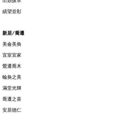
出類拔萃
績望並彰
新居
喬遷
/
美侖美奐
宜室宜家
鶯遷喬木
輪奐之美
滿堂光輝
喬遷之喜
安居德仁