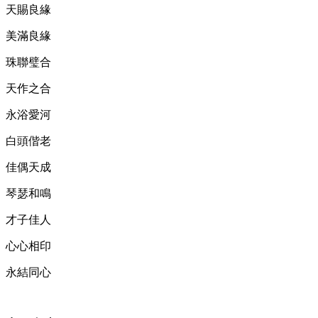
天賜良緣
美滿良緣
珠聯璧合
天作之合
永浴愛河
白頭偕老
佳偶天成
琴瑟和鳴
才子佳人
心心相印
永結同心