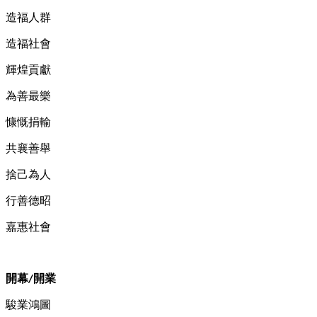
造福人群
造福社會
輝煌貢獻
為善最樂
慷慨捐輸
共襄善舉
捨己為人
行善德昭
嘉惠社會
開幕
開業
/
駿業鴻圖