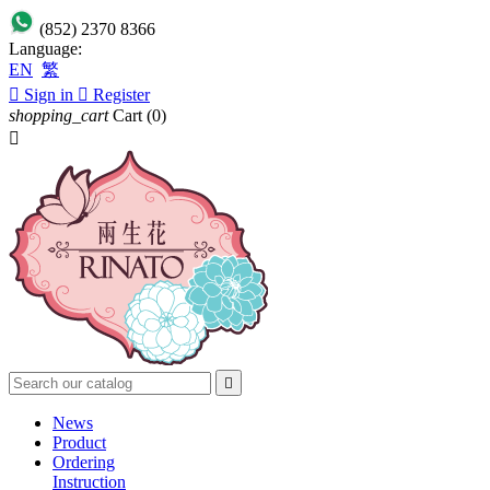
(852) 2370 8366
Language:
EN
繁

Sign in

Register
shopping_cart
Cart
(0)


News
Product
Ordering
Instruction