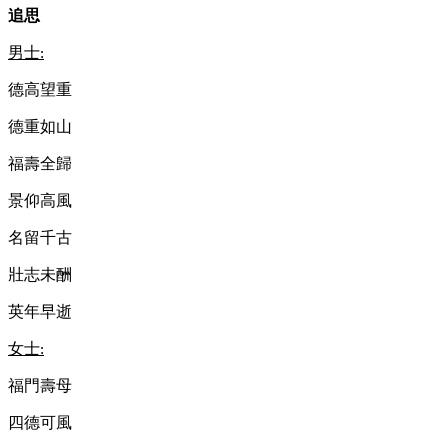
追思
男士
:
德高望重
德重如山
福壽全歸
景仰高風
名留千古
壯志未酬
英年早逝
女士
:
福門壽母
四德可風