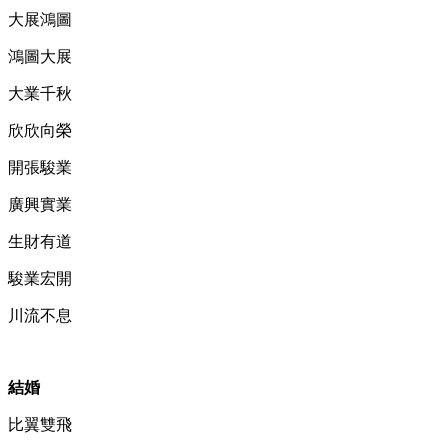
大展鴻圖
鴻圖大展
大業千秋
欣欣向榮
開張駿業
廣興實業
生財有道
駿業宏開
川流不息
結婚
比翼雙飛