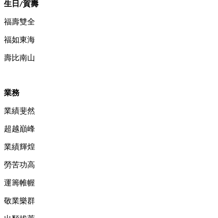
生日
賀壽
/
福壽雙全
福如東海
壽比南山
業務
業績斐然
超越巔峰
業績輝煌
勞苦功高
運籌帷幄
敬業樂群