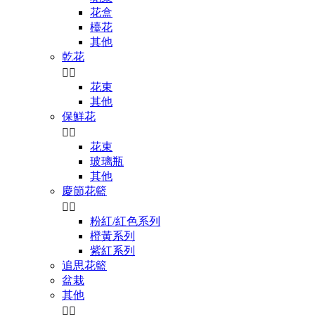
花盒
檯花
其他
乾花


花束
其他
保鮮花


花束
玻璃瓶
其他
慶節花籃


粉紅/紅色系列
橙黃系列
紫紅系列
追思花籃
盆栽
其他

