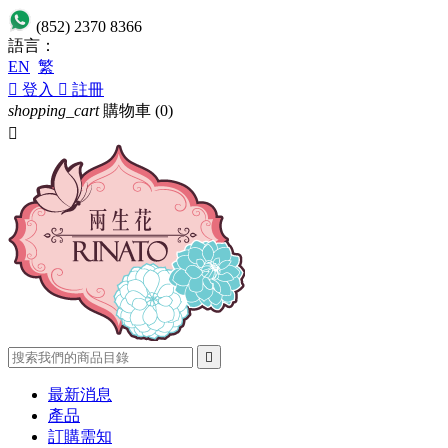
(852) 2370 8366
語言：
EN
繁

登入

註冊
shopping_cart
購物車
(0)


最新消息
產品
訂購需知