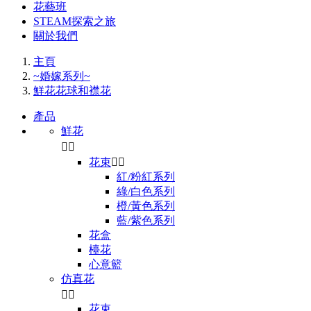
花藝班
STEAM探索之旅
關於我們
主頁
~婚嫁系列~
鮮花花球和襟花
產品
鮮花


花束


紅/粉紅系列
綠/白色系列
橙/黃色系列
藍/紫色系列
花盒
檯花
心意籃
仿真花


花束