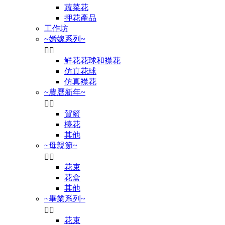
蔬菜花
押花產品
工作坊
~婚嫁系列~


鮮花花球和襟花
仿真花球
仿真襟花
~農曆新年~


賀籃
檯花
其他
~母親節~


花束
花盒
其他
~畢業系列~


花束