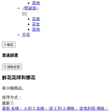
其他
~聖誕節~


花束
花盒
其他
月花

確定
透過篩選

清除全部
鮮花花球和襟花
有10個商品。
排序方式：
最新

最新
名稱： A 到 Z
名稱： 從 Z 到 A
價格： 從低到高
價格：