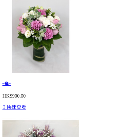
~襯~
HK$900.00

快速查看