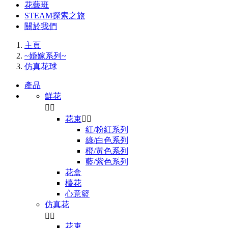
花藝班
STEAM探索之旅
關於我們
主頁
~婚嫁系列~
仿真花球
產品
鮮花


花束


紅/粉紅系列
綠/白色系列
橙/黃色系列
藍/紫色系列
花盒
檯花
心意籃
仿真花


花束