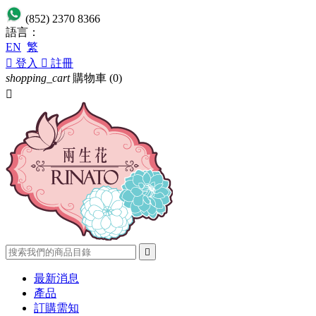
(852) 2370 8366
語言：
EN
繁

登入

註冊
shopping_cart
購物車
(0)


最新消息
產品
訂購需知