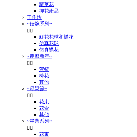
蔬菜花
押花產品
工作坊
~婚嫁系列~


鮮花花球和襟花
仿真花球
仿真襟花
~農曆新年~


賀籃
檯花
其他
~母親節~


花束
花盒
其他
~畢業系列~


花束