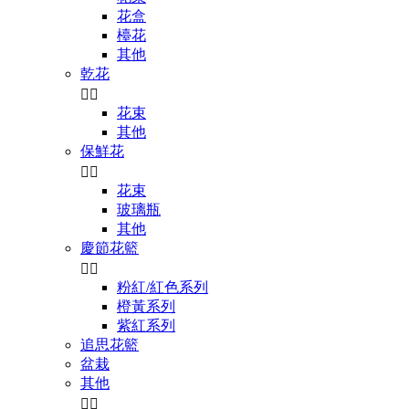
花盒
檯花
其他
乾花


花束
其他
保鮮花


花束
玻璃瓶
其他
慶節花籃


粉紅/紅色系列
橙黃系列
紫紅系列
追思花籃
盆栽
其他

