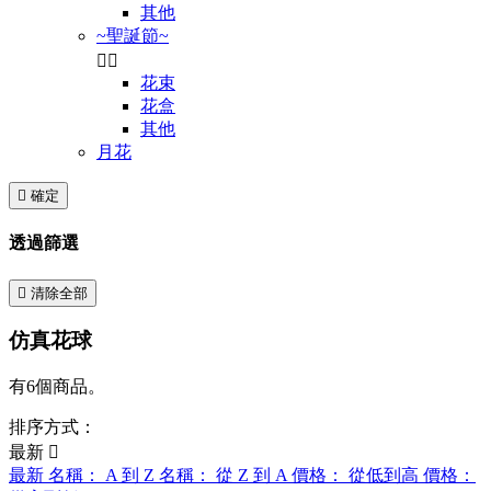
其他
~聖誕節~


花束
花盒
其他
月花

確定
透過篩選

清除全部
仿真花球
有6個商品。
排序方式：
最新

最新
名稱： A 到 Z
名稱： 從 Z 到 A
價格： 從低到高
價格：