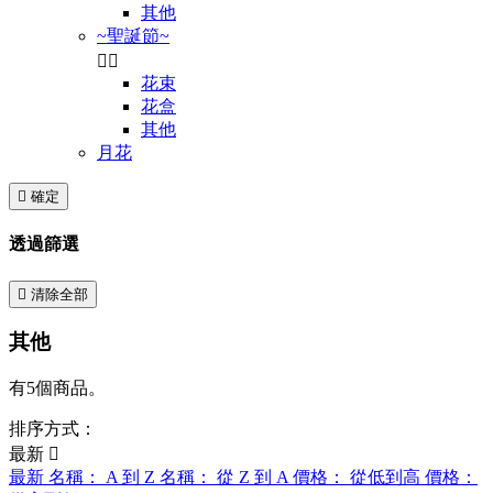
其他
~聖誕節~


花束
花盒
其他
月花

確定
透過篩選

清除全部
其他
有5個商品。
排序方式：
最新

最新
名稱： A 到 Z
名稱： 從 Z 到 A
價格： 從低到高
價格：