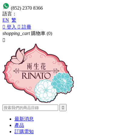
(852) 2370 8366
語言：
EN
繁

登入

註冊
shopping_cart
購物車
(0)


最新消息
產品
訂購需知