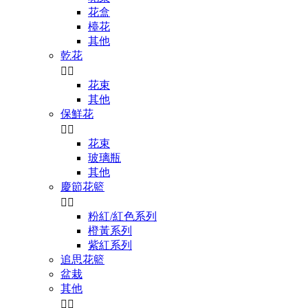
花盒
檯花
其他
乾花


花束
其他
保鮮花


花束
玻璃瓶
其他
慶節花籃


粉紅/紅色系列
橙黃系列
紫紅系列
追思花籃
盆栽
其他

