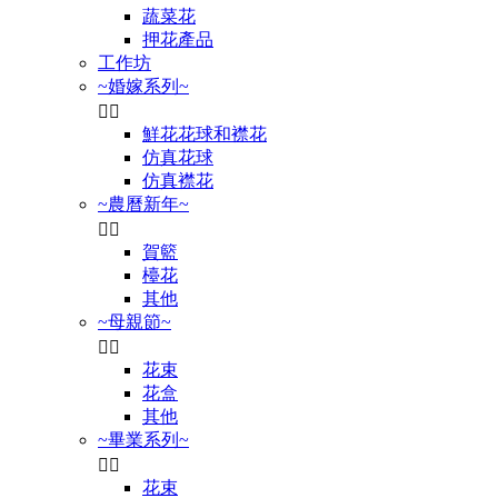
蔬菜花
押花產品
工作坊
~婚嫁系列~


鮮花花球和襟花
仿真花球
仿真襟花
~農曆新年~


賀籃
檯花
其他
~母親節~


花束
花盒
其他
~畢業系列~


花束