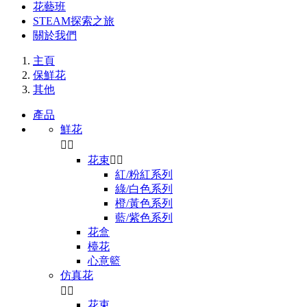
花藝班
STEAM探索之旅
關於我們
主頁
保鮮花
其他
產品
鮮花


花束


紅/粉紅系列
綠/白色系列
橙/黃色系列
藍/紫色系列
花盒
檯花
心意籃
仿真花


花束