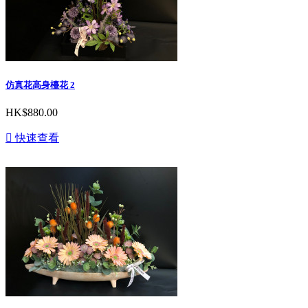
仿真花高身檯花 2
HK$880.00

快速查看