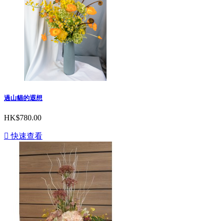
過山貓的遐想
HK$780.00

快速查看