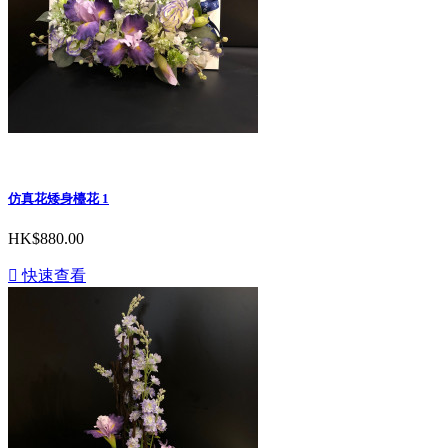
仿真花矮身檯花 1
HK$880.00

快速查看