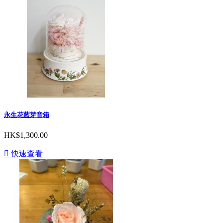
永生花藍芽音箱
HK$1,300.00

快速查看