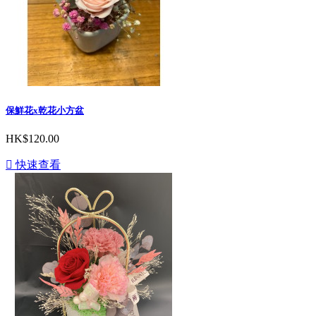
保鮮花x乾花小方盆
HK$120.00

快速查看