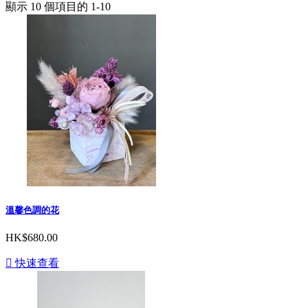
顯示 10 個項目的 1-10
溫馨色調的花
HK$680.00

快速查看