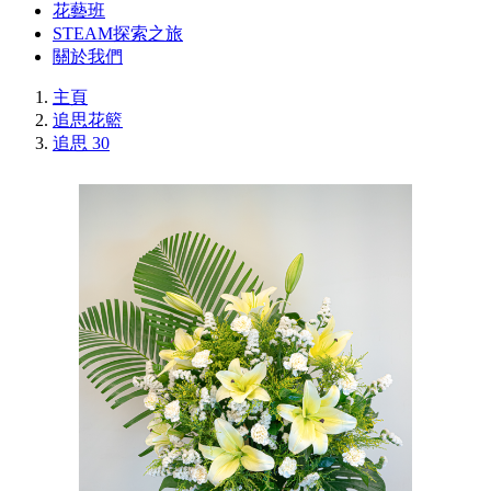
花藝班
STEAM探索之旅
關於我們
主頁
追思花籃
追思 30