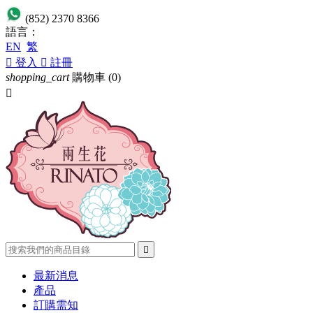
(852) 2370 8366
語言：
EN
繁

登入

註冊
shopping_cart
購物車
(0)


最新消息
產品
訂購需知