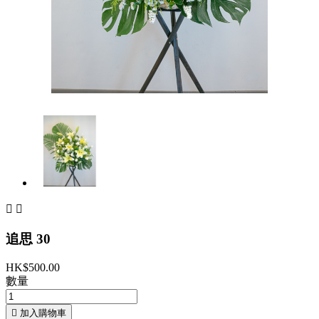


追思 30
HK$500.00
數量

加入購物車