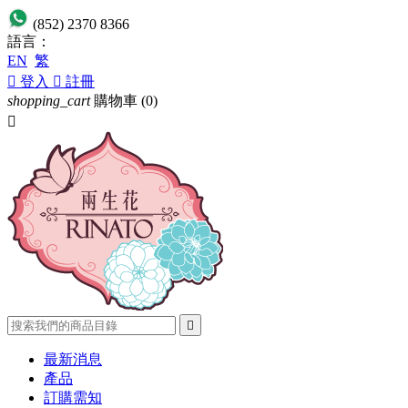
(852) 2370 8366
語言：
EN
繁

登入

註冊
shopping_cart
購物車
(0)


最新消息
產品
訂購需知