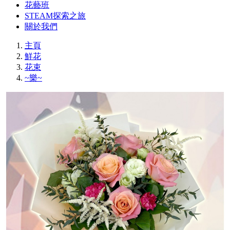
花藝班
STEAM探索之旅
關於我們
主頁
鮮花
花束
~樂~