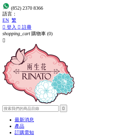
(852) 2370 8366
語言：
EN
繁

登入

註冊
shopping_cart
購物車
(0)


最新消息
產品
訂購需知