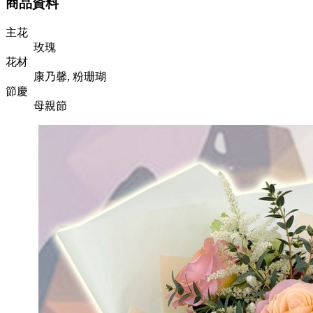
商品資料
主花
玫瑰
花材
康乃馨, 粉珊瑚
節慶
母親節