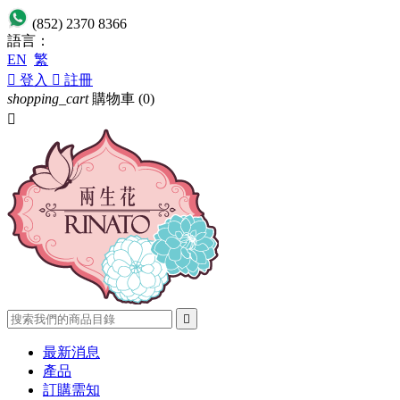
(852) 2370 8366
語言：
EN
繁

登入

註冊
shopping_cart
購物車
(0)


最新消息
產品
訂購需知