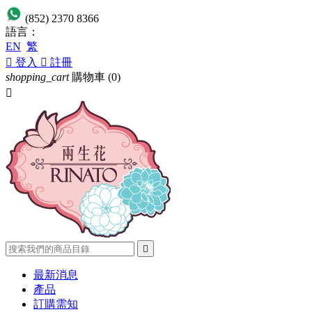
(852) 2370 8366
語言：
EN
繁

登入

註冊
shopping_cart
購物車
(0)


最新消息
產品
訂購需知