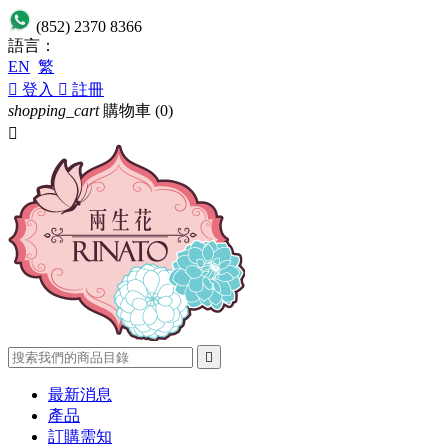
(852) 2370 8366
語言：
EN
繁

登入

註冊
shopping_cart
購物車
(0)


最新消息
產品
訂購需知